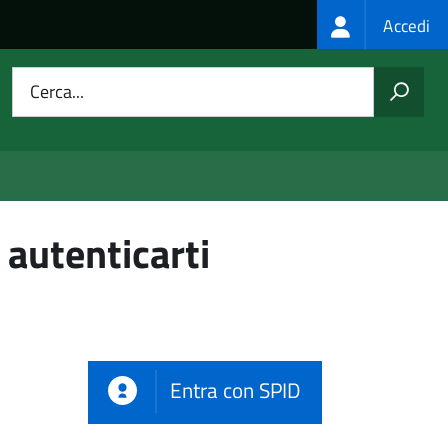
Login
Accedi
menu
Cerca...
 autenticarti
Entra con SPID