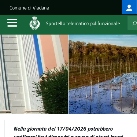
Lo
Salta al contenuto principale
Skip to site navigation
Comune di Viadana
m
Sportello telematico polifunzionale
Nella giornata del 17/04/2026 potrebbero
verificarsi lievi disservizi a causa di alcuni lavori