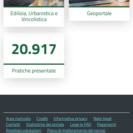
Edilizia, Urbanistica e
Geoportale
Vincolistica
20.917
Pratiche presentate
Area riservata
Crediti
Informativa privacy
Note legali
Contatti
Statistiche del portale
Leggi le FAQ
Pagamenti
Riepilogo valutazioni
Piano di miglioramento dei servizi