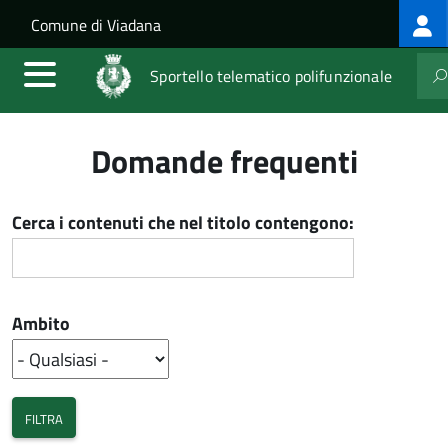
Log
Salta al contenuto principale
Skip to site navigation
Comune di Viadana
me
Sportello telematico polifunzionale
Domande frequenti
Cerca i contenuti che nel titolo contengono:
Ambito