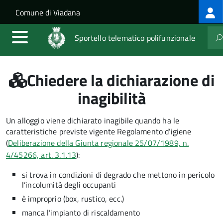
Log
Salta al contenuto principale
Skip to site navigation
Comune di Viadana
me
Sportello telematico polifunzionale
Chiedere la dichiarazione di
inagibilità
Un alloggio viene dichiarato inagibile quando ha le
caratteristiche previste vigente Regolamento d’igiene
(
Deliberazione della Giunta regionale 25/07/1989, n.
4/45266, art. 3.1.13
):
si trova in condizioni di degrado che mettono in pericolo
l’incolumità degli occupanti
è improprio (box, rustico, ecc.)
manca l’impianto di riscaldamento