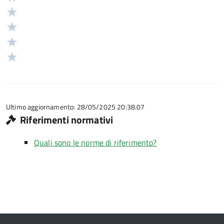
5
Valuta
stelle
4
Valuta
su
stelle
3
Valuta
5
su
stelle
2
Valuta
5
su
stelle
1
5
su
stelle
5
su
5
Ultimo aggiornamento: 28/05/2025 20:38.07
Riferimenti normativi
Quali sono le norme di riferimento?