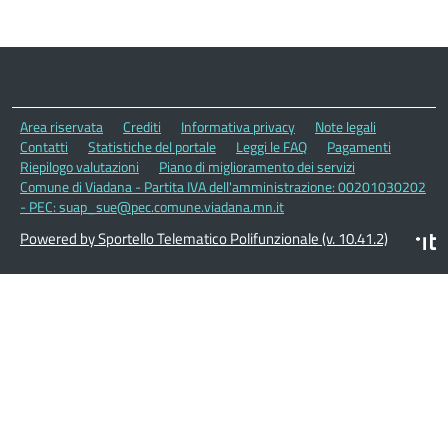
Area riservata
Crediti
Informativa privacy
Note legali
Contatti
Statistiche del portale
Leggi le FAQ
Pagamenti
Riepilogo valutazioni
Piano di miglioramento dei servizi
Comune di Viadana - Partita IVA dell'amministrazione: 00201030202
- PEC: suap_sue@pec.comune.viadana.mn.it
Powered by Sportello Telematico Polifunzionale (v. 10.41.2)