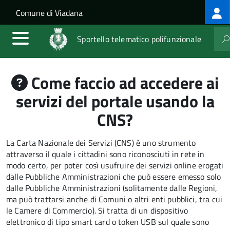
Log
Salta al contenuto principale
Skip to site navigation
Comune di Viadana
me
Sportello telematico polifunzionale
Come faccio ad accedere ai
servizi del portale usando la
CNS?
La Carta Nazionale dei Servizi (CNS) è uno strumento
attraverso il quale i cittadini sono riconosciuti in rete in
modo certo, per poter così usufruire dei servizi online erogati
dalle Pubbliche Amministrazioni che può essere emesso solo
dalle Pubbliche Amministrazioni (solitamente dalle Regioni,
ma può trattarsi anche di Comuni o altri enti pubblici, tra cui
le Camere di Commercio).
Si tratta di un dispositivo
elettronico di tipo
smart card
o t
oken USB
sul quale sono